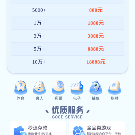
姆巴佩加盟皇马前两季狂轰86球追平C罗成队史射手王
2026-07-04
阿利松愿意加盟尤文即使球队无缘下赛季欧冠资格
2026-07-03
本季季后赛精彩球队盘点湖人狼队与76人展现强劲实力
2026-07-02
广厦男篮总决赛经验成关键谁能在上海广厦总决赛中脱颖而出
2026-07-01
阿隆索传奇人生回顾从红军到皇室再到药厂的辉煌历程
2026-06-30
坎比亚索分析尤文现状强调接下来三场比赛必须全胜才能提升成熟度
2026-06-29
墨西哥球员身价排行榜揭晓希门尼斯领衔奥乔亚身价仅30万欧元
2026-06-28
伯恩茅斯送别塞内西感谢角斗士的贡献即将加盟热刺免签消息引发关注
2026-06-27
BIG6锋线新援表现各异约克雷斯夺冠14球埃基蒂克重伤仅进3球
2026-06-26
季后赛末节正负值最低球员排行榜斯特鲁斯哈登名列前茅
2026-06-25
克雷桑展望下场比赛力争连胜并分析深圳潮湿气候对体能的影响
2026-06-24